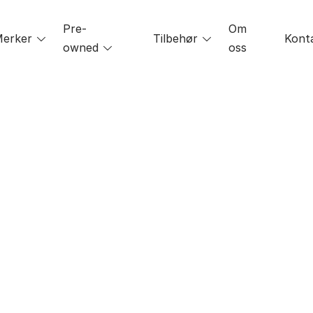
Pre-
Om
le
erker
Toggle
Tilbehør
Toggle
Kont
owned
Toggle
oss
menu
menu
menu