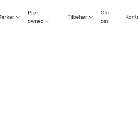
Pre-
Om
le
erker
Toggle
Tilbehør
Toggle
Kont
owned
Toggle
oss
menu
menu
menu