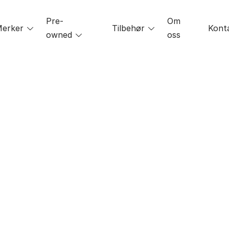
Pre-
Om
le
erker
Toggle
Tilbehør
Toggle
Kont
owned
Toggle
oss
menu
menu
menu