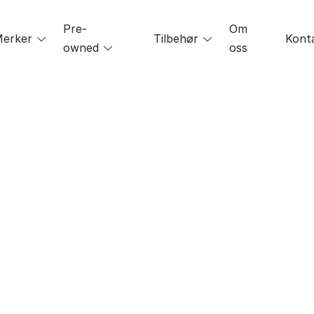
Pre-
Om
le
erker
Toggle
Tilbehør
Toggle
Kont
owned
Toggle
oss
menu
menu
menu