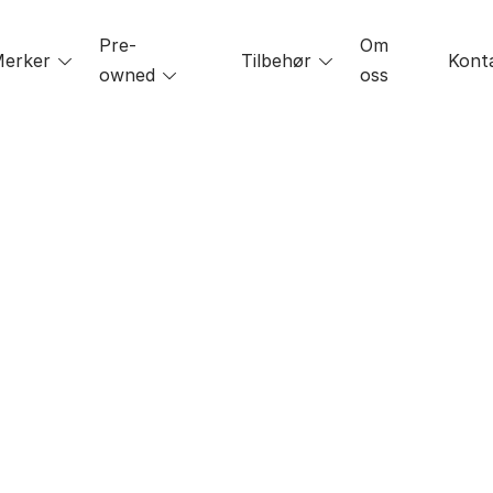
Pre-
Om
le
erker
Toggle
Tilbehør
Toggle
Kont
owned
Toggle
oss
menu
menu
menu