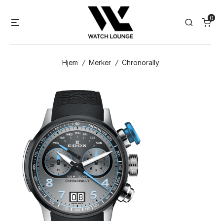
Skip
0
to
Menu
Search
content
Hjem
/
Merker
/
Chronorally