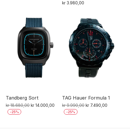
kr
3.980,00
Tandberg Sort
TAG Hauer Formula 1
Opprinnelig
Nåværende
Opprinnelig
Nåværende
kr
18.680,00
kr
14.000,00
kr
9.990,00
kr
7.490,00
pris
pris
pris
pris
-
25
%
-
25
%
var:
er:
var:
er:
kr 18.680,00.
kr 14.000,00.
kr 9.990,00.
kr 7.490,00.