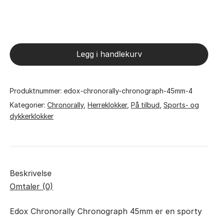
Edox
Chronorally
Chronograph
Legg i handlekurv
45mm
antall
Produktnummer:
edox-chronorally-chronograph-45mm-4
Kategorier:
Chronorally
,
Herreklokker
,
På tilbud
,
Sports- og
dykkerklokker
Beskrivelse
Omtaler (0)
Edox Chronorally Chronograph 45mm er en sporty