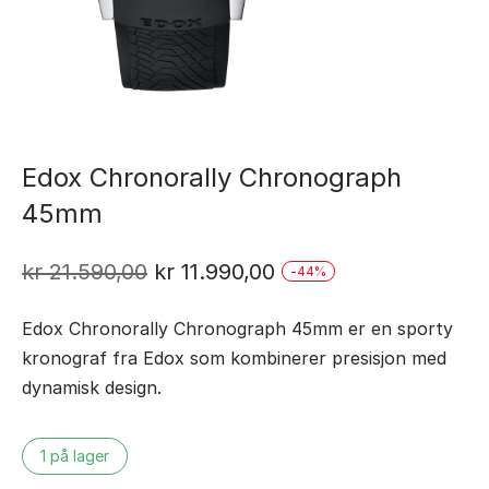
Edox Chronorally Chronograph
45mm
Opprinnelig
Nåværende
kr
21.590,00
kr
11.990,00
-
44
%
pris
pris
Edox Chronorally Chronograph 45mm er en sporty
var:
er:
kronograf fra Edox som kombinerer presisjon med
kr 21.590,00.
kr 11.990,00.
dynamisk design.
1 på lager