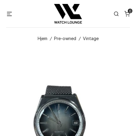
Skip
0
to
Menu
Search
content
Hjem
/
Pre-owned
/
Vintage