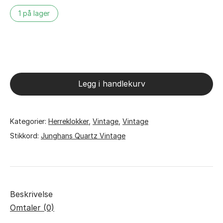
1 på lager
Junghans
Quartz
antall
Legg i handlekurv
Kategorier:
Herreklokker
,
Vintage
,
Vintage
Stikkord:
Junghans Quartz Vintage
Beskrivelse
Omtaler (0)