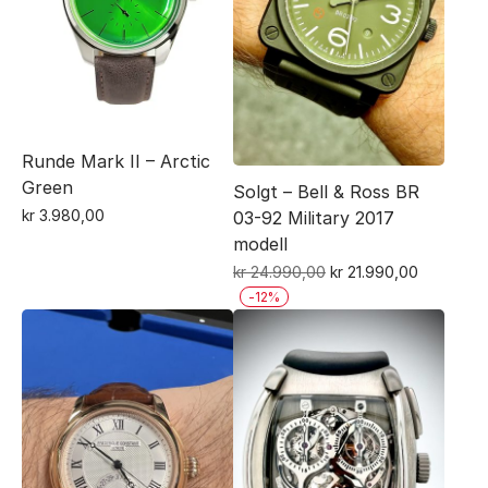
Runde Mark II – Arctic
Green
Solgt – Bell & Ross BR
kr
3.980,00
03-92 Military 2017
modell
Opprinnelig
Nåværen
kr
24.990,00
kr
21.990,00
pris
pris
-
12
%
var:
er:
kr 24.990,00.
kr 21.990,