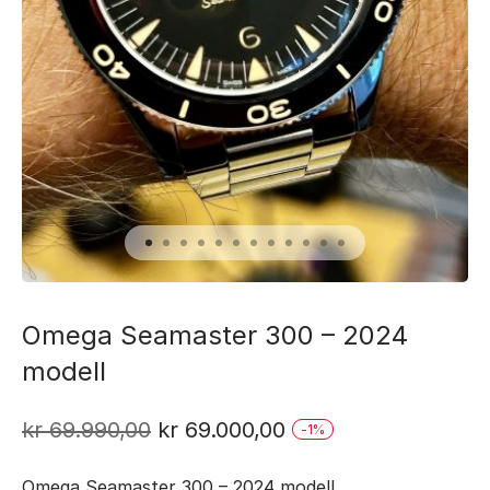
Omega Seamaster 300 – 2024
modell
Opprinnelig
Nåværende
kr
69.990,00
kr
69.000,00
-
1
%
pris
pris
Omega Seamaster 300 – 2024 modell