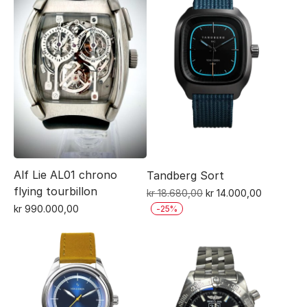
Alf Lie AL01 chrono
Tandberg Sort
flying tourbillon
Opprinnelig
Nåværen
kr
18.680,00
kr
14.000,00
pris
pris
kr
990.000,00
-
25
%
var:
er:
kr 18.680,00.
kr 14.000,