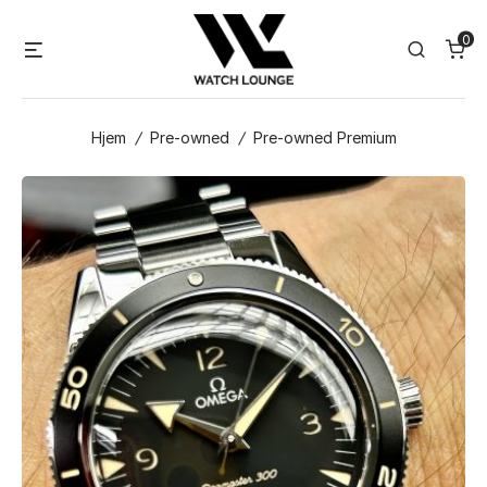
Skip
0
to
Menu
Search
content
Hjem
/
Pre-owned
/
Pre-owned Premium