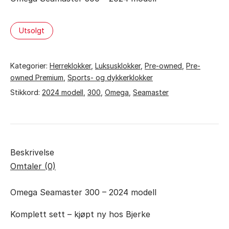
var:
er:
kr 69.990,00.
kr 69.000,00.
Utsolgt
Kategorier:
Herreklokker
,
Luksusklokker
,
Pre-owned
,
Pre-
owned Premium
,
Sports- og dykkerklokker
Stikkord:
2024 modell
,
300
,
Omega
,
Seamaster
Beskrivelse
Omtaler (0)
Omega Seamaster 300 – 2024 modell
Komplett sett – kjøpt ny hos Bjerke