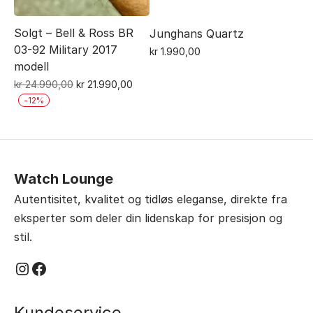
Solgt – Bell & Ross BR
Junghans Quartz
03-92 Military 2017
kr
1.990,00
modell
Opprinnelig
Nåværende
kr
24.990,00
kr
21.990,00
pris
pris
-
12
%
var:
er:
kr 24.990,00.
kr 21.990,00.
Watch Lounge
Autentisitet, kvalitet og tidløs eleganse, direkte fra
eksperter som deler din lidenskap for presisjon og
stil.
Instagram
Facebook
Kundeservice