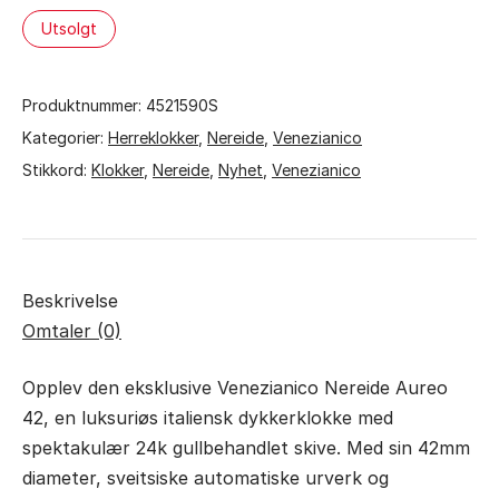
Utsolgt
Produktnummer:
4521590S
Kategorier:
Herreklokker
,
Nereide
,
Venezianico
Stikkord:
Klokker
,
Nereide
,
Nyhet
,
Venezianico
Beskrivelse
Omtaler (0)
Opplev den eksklusive Venezianico Nereide Aureo
42, en luksuriøs italiensk dykkerklokke med
spektakulær 24k gullbehandlet skive. Med sin 42mm
diameter, sveitsiske automatiske urverk og