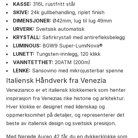
KASSE:
316L rustfritt stål
SKIVE:
24k gullbehandling, riplet finish
DIMENSJONER:
Ø42mm, lug til lug 49mm
URVERK:
Sveitsisk automatisk
KRYSTALL:
Safirkrystall med antirefleksbelegg
LUMINOUS:
BGW9 Super-LumiNova®
LUNETT:
Tungsten-innlegg, 120 klikk
VANNTETTHET:
20ATM (200m)
LENKE:
Sansovino med mikrojusterbar spenne
Italiensk Håndverk fra Venezia
Venezianico er et italiensk klokkemerk som henter
inspirasjon fra Venezias rike historie og arkitektur.
Hver klokke er designet med lidenskap og
oppmerksomhet på detaljer, og representerer det
beste av italiensk design og sveitsisk presisjon.
Med Nereide Aureo 42 får du en dykkerklokke som