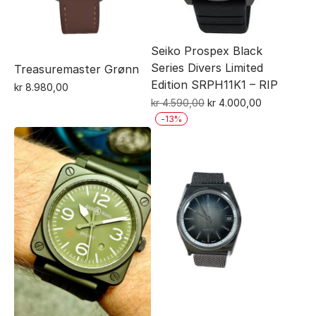
Seiko Prospex Black
Series Divers Limited
Treasuremaster Grønn
Edition SRPH11K1 – RIP
kr
8.980,00
Opprinnelig
Nåværende
kr
4.590,00
kr
4.000,00
pris
pris
-
13
%
var:
er:
kr 4.590,00.
kr 4.000,00