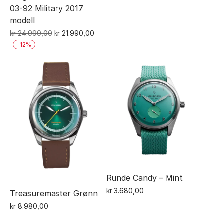
03-92 Military 2017
modell
Opprinnelig
Nåværende
kr
24.990,00
kr
21.990,00
pris
pris
-
12
%
var:
er:
kr 24.990,00.
kr 21.990,00.
Runde Candy – Mint
kr
3.680,00
Treasuremaster Grønn
kr
8.980,00