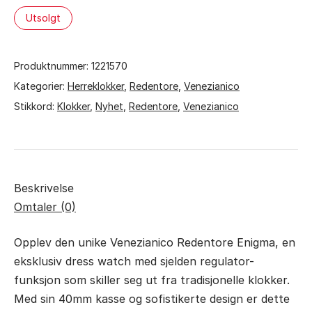
Utsolgt
Produktnummer:
1221570
Kategorier:
Herreklokker
,
Redentore
,
Venezianico
Stikkord:
Klokker
,
Nyhet
,
Redentore
,
Venezianico
Beskrivelse
Omtaler (0)
Opplev den unike Venezianico Redentore Enigma, en
eksklusiv dress watch med sjelden regulator-
funksjon som skiller seg ut fra tradisjonelle klokker.
Med sin 40mm kasse og sofistikerte design er dette