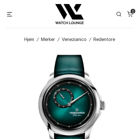
Skip
0
to
Menu
Search
content
Hjem
/
Merker
/
Venezianico
/
Redentore