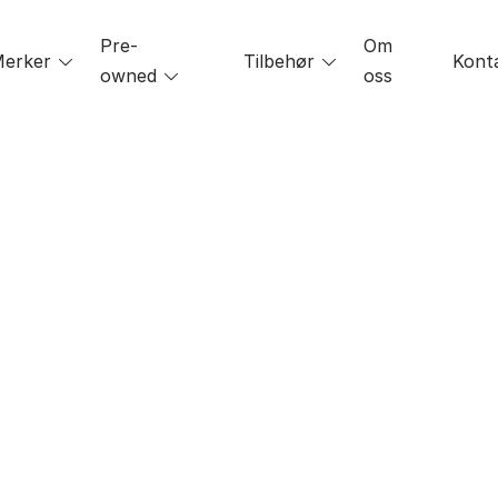
Pre-
Om
le
erker
Toggle
Tilbehør
Toggle
Kont
owned
Toggle
oss
menu
menu
menu