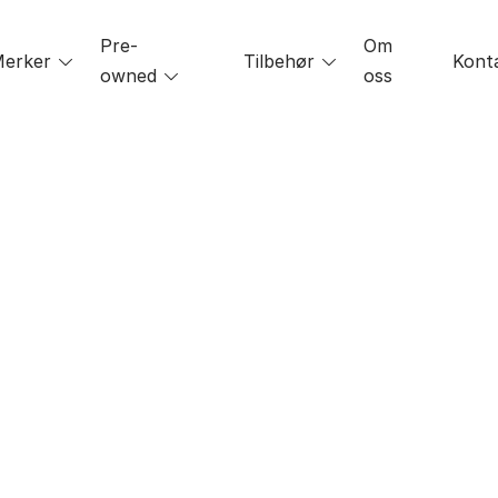
Pre-
Om
le
erker
Toggle
Tilbehør
Toggle
Kont
owned
Toggle
oss
menu
menu
menu