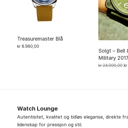
Treasuremaster Blå
kr
8.980,00
Solgt – Bel
Military 201
Op
kr
24.990,00
kr
pr
va
kr
Watch Lounge
Autentisitet, kvalitet og tidløs eleganse, direkte f
lidenskap for presisjon og stil.