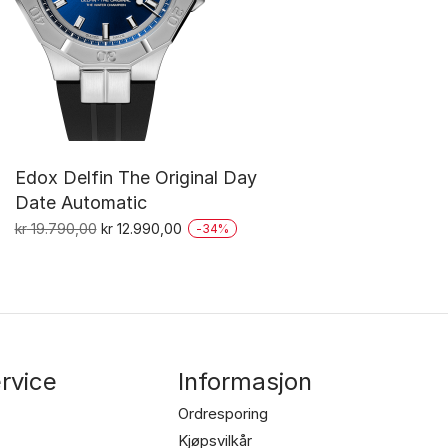
Edox Delfin The Original Day
Date Automatic
Opprinnelig
Nåværende
kr
19.790,00
kr
12.990,00
-
34
%
pris
pris
var:
er:
kr 19.790,00.
kr 12.990,00.
rvice
Informasjon
Ordresporing
Kjøpsvilkår