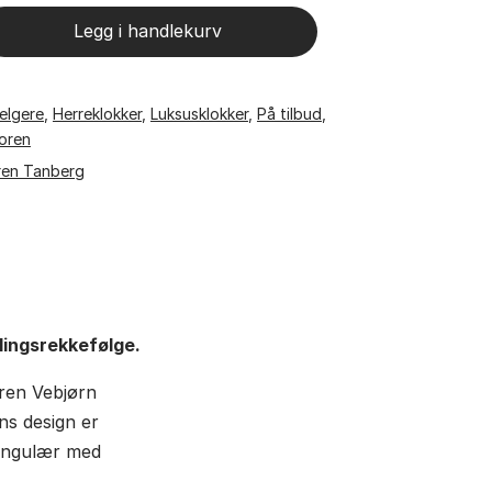
Legg i handlekurv
elgere
,
Herreklokker
,
Luksusklokker
,
På tilbud
,
oren
ren Tanberg
lingsrekkefølge.
eren Vebjørn
ns design er
tangulær med