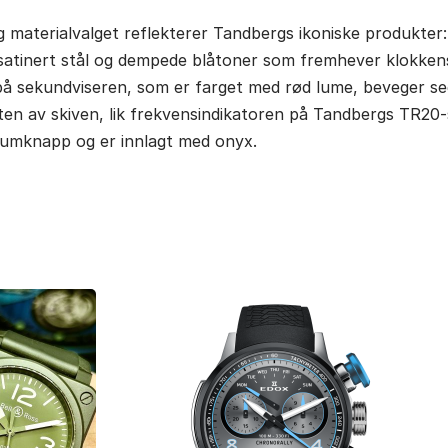
 materialvalget reflekterer Tandbergs ikoniske produkter: 
satinert stål og dempede blåtoner som fremhever klokkens
på sekundviseren, som er farget med rød lume, beveger se
nten av skiven, lik frekvensindikatoren på Tandbergs TR20
umknapp og er innlagt med onyx.