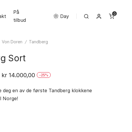
På
0
Min konto
akt
Search
Day
tilbud
/
Von Doren
/
Tandberg
g Sort
Opprinnelig
Nåværende
kr
14.000,00
-
25
%
pris
pris
e deg en av de første Tandberg klokkene
var:
er:
l Norge!
kr 18.680,00.
kr 14.000,00.