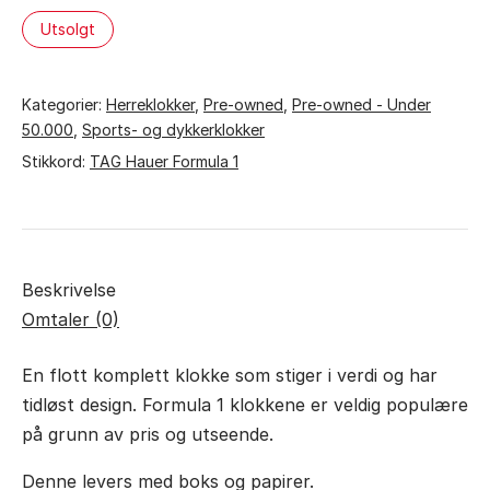
kr 9.990,00.
kr 7.490,00.
Utsolgt
Kategorier:
Herreklokker
,
Pre-owned
,
Pre-owned - Under
50.000
,
Sports- og dykkerklokker
Stikkord:
TAG Hauer Formula 1
Beskrivelse
Omtaler (0)
En flott komplett klokke som stiger i verdi og har
tidløst design. Formula 1 klokkene er veldig populære
på grunn av pris og utseende.
Denne levers med boks og papirer.