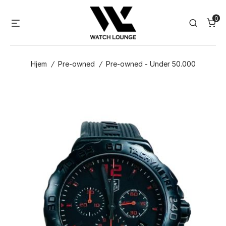
Skip
0
to
Menu
Search
content
Hjem
/
Pre-owned
/
Pre-owned - Under 50.000