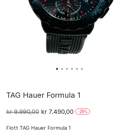
TAG Hauer Formula 1
Opprinnelig
Nåværende
kr
9.990,00
kr
7.490,00
-
25
%
pris
pris
Flott TAG Hauer Formula 1
var:
er: