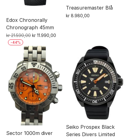
Treasuremaster Blå
kr
8.980,00
Edox Chronorally
Chronograph 45mm
Opprinnelig
Nåværende
kr
21.590,00
kr
11.990,00
pris
pris
-
44
%
var:
er:
kr 21.590,00.
kr 11.990,00.
Seiko Prospex Black
Sector 1000m diver
Series Divers Limited