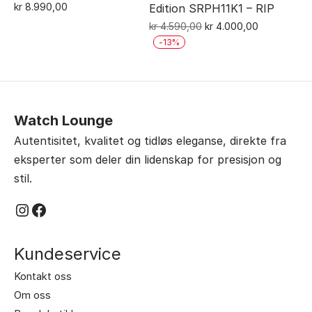
kr
8.990,00
Edition SRPH11K1 – RIP
Opprinnelig
Nåværende
kr
4.590,00
kr
4.000,00
pris
pris
-
13
%
var:
er:
kr 4.590,00.
kr 4.000,00
Watch Lounge
Autentisitet, kvalitet og tidløs eleganse, direkte fra
eksperter som deler din lidenskap for presisjon og
stil.
Instagram
Facebook
Kundeservice
Kontakt oss
Om oss