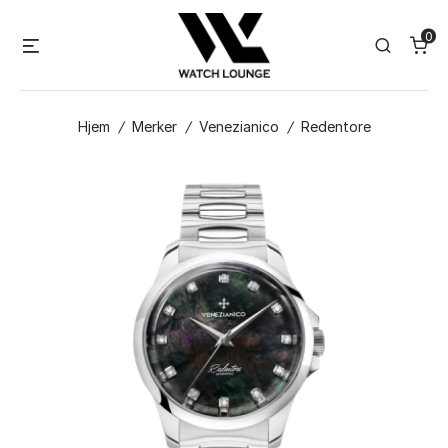
Skip
0
to
Menu
Search
content
Hjem
/
Merker
/
Venezianico
/
Redentore