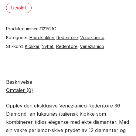
Utsolgt
Produktnummer:
1121521C
Kategorier:
Herreklokker
,
Redentore
,
Venezianico
Stikkord:
Klokker
,
Nyhet
,
Redentore
,
Venezianico
Beskrivelse
Omtaler (0)
Opplev den eksklusive Venezianico Redentore 36
Diamond, en luksuriøs italiensk klokke som
kombinerer tidløs eleganse med ekte diamanter. Med
sin vakre perlemor-skive prydet av 12 diamanter og