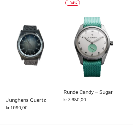
var:
er:
pris
pris
-
34
%
kr 4.590,00.
kr 4.000,00.
var:
er:
kr 19.790,00.
kr 12.990,
Runde Candy – Sugar
kr
3.680,00
Junghans Quartz
kr
1.990,00