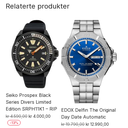
Relaterte produkter
Seiko Prospex Black
Series Divers Limited
Edition SRPH11K1 – RIP
EDOX Delfin The Original
Opprinnelig
Nåværende
kr
4.590,00
kr
4.000,00
Day Date Automatic
pris
pris
-
13
%
Opprinnelig
Nåværen
kr
19.790,00
kr
12.990,00