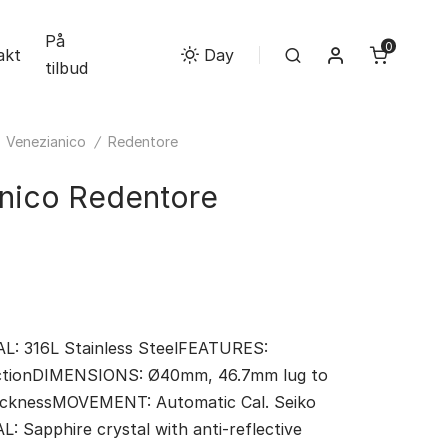
På
0
Min konto
akt
Search
Day
tilbud
/
Venezianico
/
Redentore
nico Redentore
: 316L Stainless SteelFEATURES:
nctionDIMENSIONS: Ø40mm, 46.7mm lug to
hicknessMOVEMENT: Automatic Cal. Seiko
Sapphire crystal with anti-reflective