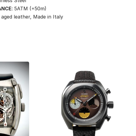
inless Steel
ANCE
: 5ATM (=50m)
 aged leather, Made in Italy