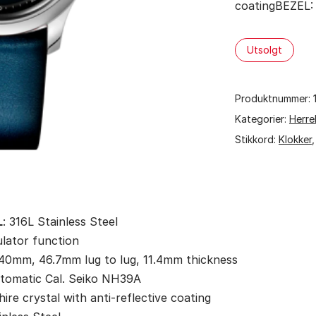
coatingBEZEL:
Utsolgt
Produktnummer:
Kategorier:
Herre
Stikkord:
Klokker
L
: 316L Stainless Steel
ulator function
Ø40mm, 46.7mm lug to lug, 11.4mm thickness
utomatic Cal. Seiko NH39A
hire crystal with anti-reflective coating