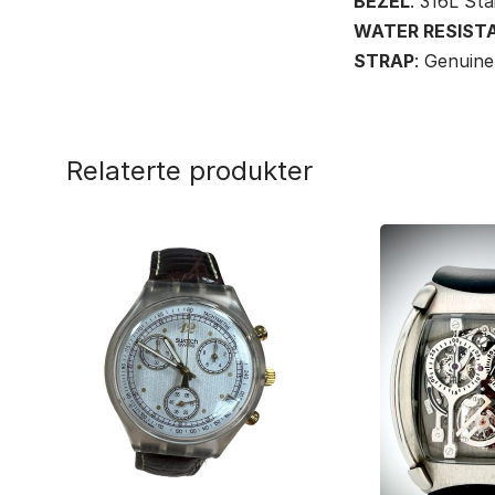
BEZEL
: 316L Sta
WATER RESIST
STRAP
: Genuine
Relaterte produkter