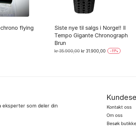
 chrono flying
Siste nye til salgs i Norge!! Il
Tempo Gigante Chronograph
Brun
Opprinnelig
Nåværende
kr
35.900,00
kr
31.900,00
-
11
%
pris
pris
var:
er:
kr 35.900,00.
kr 31.900,00.
Kundese
ra eksperter som deler din
Kontakt oss
Om oss
Besøk butikk