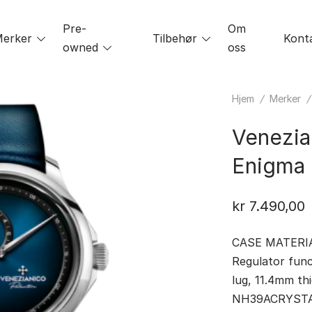
Pre-
Om
le
erker
Toggle
Tilbehør
Toggle
Kont
owned
Toggle
oss
menu
menu
menu
Hjem
/
Merker
Venezia
Enigma
kr
7.490,00
CASE MATERIAL
Regulator fu
lug, 11.4mm t
NH39ACRYSTAL: 