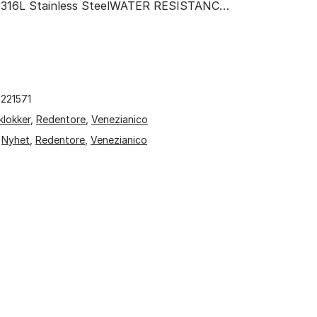
 316L Stainless SteelWATER RESISTANC…
1221571
klokker
,
Redentore
,
Venezianico
,
Nyhet
,
Redentore
,
Venezianico