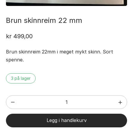
Brun skinnreim 22 mm
kr
499,00
Brun skinnreim 22mm i meget mykt skinn. Sort
spenne.
3 på lager
Brun
skinnreim
22
Legg i handlekurv
mm