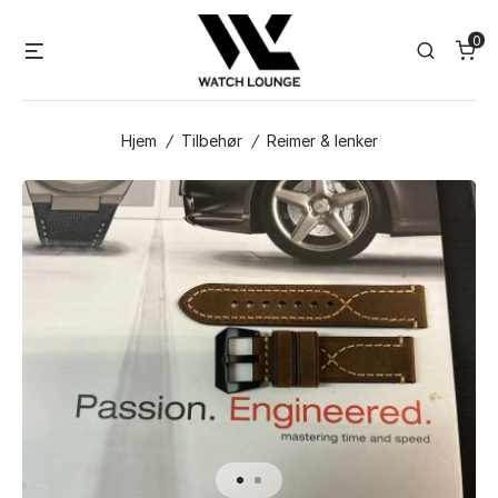
Skip
0
to
Menu
Search
content
Hjem
/
Tilbehør
/
Reimer & lenker