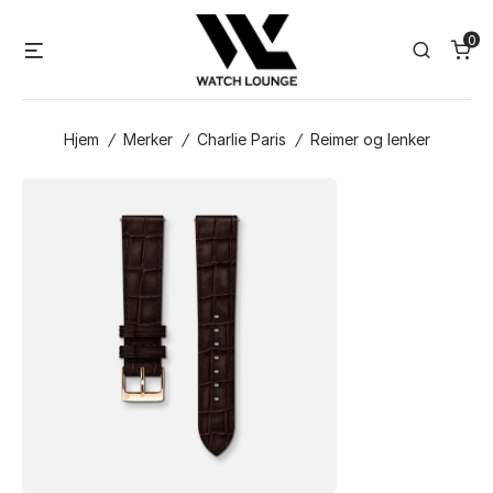
Skip
0
to
Menu
Search
content
Hjem
/
Merker
/
Charlie Paris
/
Reimer og lenker