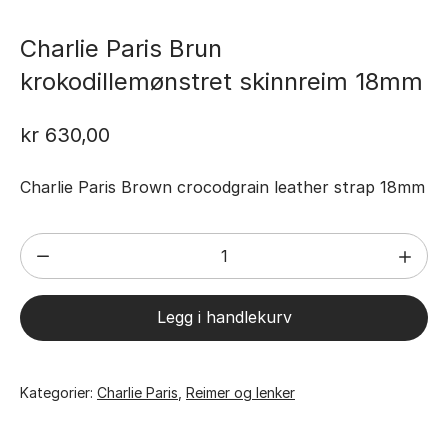
Charlie Paris Brun
krokodillemønstret skinnreim 18mm
kr
630,00
Charlie Paris Brown crocodgrain leather strap 18mm
Charlie
Paris
Brun
Legg i handlekurv
krokodillemønstret
skinnreim
18mm
Kategorier:
Charlie Paris
,
Reimer og lenker
antall