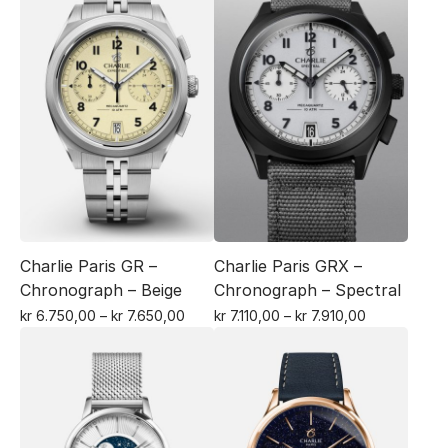
Charlie Paris GR –
Charlie Paris GRX –
Chronograph – Beige
Chronograph – Spectral
Prisområde:
Prisområde:
kr
6.750,00
–
kr
7.650,00
kr
7.110,00
–
kr
7.910,00
Dette
kr 6.750,00
Dette
kr 7.110,00
til
til
produktet
produktet
kr 7.650,00
kr 7.910,00
har
har
flere
flere
varianter.
varianter.