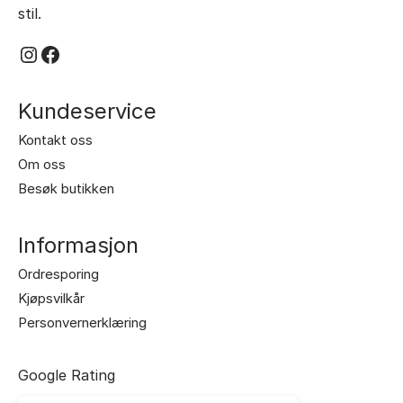
kan
velges
stil.
velges
på
Instagram
Facebook
på
produktsiden
produktsiden
Kundeservice
Kontakt oss
Om oss
Besøk butikken
Informasjon
Ordresporing
Kjøpsvilkår
Personvernerklæring
Google Rating