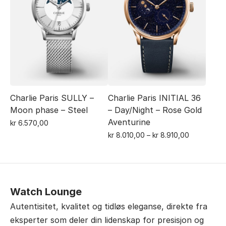
Alternativene
Alternativene
kan
kan
velges
velges
på
på
produktsiden
produktsiden
Charlie Paris SULLY –
Charlie Paris INITIAL 36
Moon phase – Steel
– Day/Night – Rose Gold
Aventurine
kr
6.570,00
Dette
Prisområde
kr
8.010,00
–
kr
8.910,00
Dette
kr 8.010,00
produktet
til
produktet
har
kr 8.910,00
har
flere
flere
varianter.
Watch Lounge
varianter.
Alternativene
Autentisitet, kvalitet og tidløs eleganse, direkte fra
Alternativene
kan
eksperter som deler din lidenskap for presisjon og