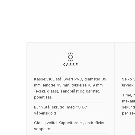
KASSE
Kasse:316L stål Svart PVD, diameter 39
Seiko 
mm, lengde 45 mm, tykkelse 10.9 mm
urverk
(ekskl. glass), sandblåst og børstet,
Time, m
polert fas.
mekani
Bunn:Stål skrudd, med "GRX"
sekund
våpenskjold
per sek
Glasskvalitet:Kuppelformet, antirefleks
sapphire