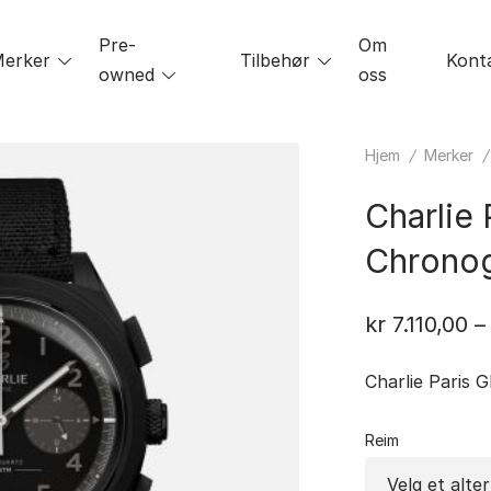
Pre-
Om
le
erker
Toggle
Tilbehør
Toggle
Kont
owned
Toggle
oss
menu
menu
menu
Hjem
/
Merker
Charlie 
Chronog
kr
7.110,00
–
Charlie Paris 
Reim