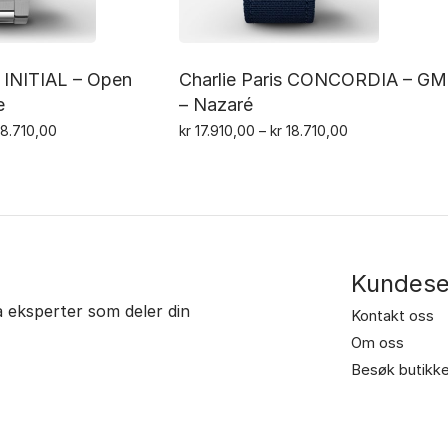
s INITIAL – Open
Charlie Paris CONCORDIA – G
e
– Nazaré
Prisområde:
Prisområde:
8.710,00
kr
17.910,00
–
kr
18.710,00
Dette
kr 8.010,00
Dette
kr 17.910,00
til
til
produktet
produktet
kr 8.710,00
kr 18.710,00
har
har
flere
flere
varianter.
varianter.
Kundese
Alternativene
Alternativene
ra eksperter som deler din
kan
kan
Kontakt oss
velges
velges
Om oss
på
på
Besøk butikk
produktsiden
produktsiden