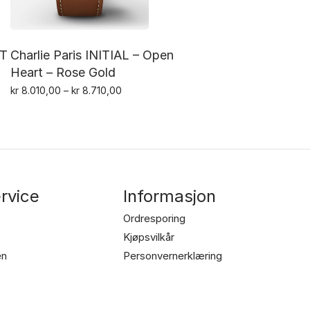
MT
Charlie Paris INITIAL – Open
Heart – Rose Gold
Prisområde:
kr
8.010,00
–
kr
8.710,00
Dette
kr 8.010,00
til
produktet
kr 8.710,00
har
flere
varianter.
rvice
Informasjon
Alternativene
kan
Ordresporing
velges
Kjøpsvilkår
en
på
Personvernerklæring
produktsiden