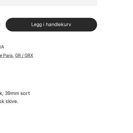
Legg i handlekurv
I/A
e Paris
,
GR / GRX
rk, 39mm sort
sk skive.