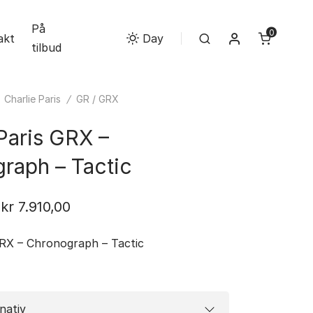
På
0
Min konto
akt
Search
Day
tilbud
/
Charlie Paris
/
GR / GRX
Paris GRX –
raph – Tactic
Prisområde:
kr
7.910,00
kr 7.110,00
GRX – Chronograph – Tactic
til
kr 7.910,00