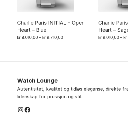
Charlie Paris INITIAL – Open
Charlie Pari
Heart – Blue
Heart – Sag
Prisområde:
kr
8.010,00
–
kr
8.710,00
kr
8.010,00
–
kr
Dette
kr 8.010,00
til
produktet
kr 8.710,00
har
flere
varianter.
Watch Lounge
Alternativene
Autentisitet, kvalitet og tidløs eleganse, direkte f
kan
lidenskap for presisjon og stil.
velges
på
Instagram
Facebook
produktsiden