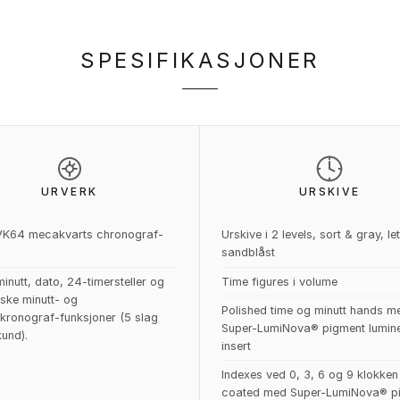
SPESIFIKASJONER
URVERK
URSKIVE
VK64 mecakvarts chronograf-
Urskive i 2 levels, sort & gray, let
sandblåst
inutt, dato, 24-timersteller og
Time figures i volume
ske minutt- og
Polished time og minutt hands m
kronograf-funksjoner (5 slag
Super-LumiNova® pigment lumin
und).
insert
Indexes ved 0, 3, 6 og 9 klokken
coated med Super-LumiNova® p