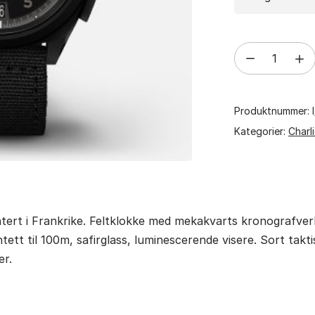
Charlie
Paris
GRX
Produktnummer:
-
Chronograph
Kategorier:
Charli
-
Tactic
antall
tert i Frankrike. Feltklokke med mekakvarts kronografve
ett til 100m, safirglass, luminescerende visere. Sort takti
er.