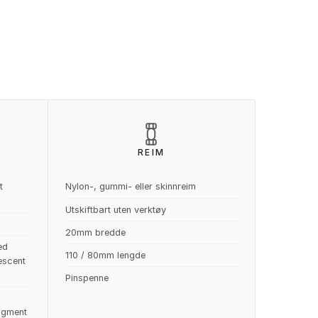
REIM
t
Nylon-, gummi- eller skinnreim
Utskiftbart uten verktøy
20mm bredde
ed
110 / 80mm lengde
escent
Pinspenne
igment