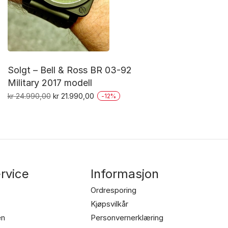
Solgt – Bell & Ross BR 03-92
Military 2017 modell
Opprinnelig
Nåværende
kr
24.990,00
kr
21.990,00
-
12
%
pris
pris
var:
er:
kr 24.990,00.
kr 21.990,00.
rvice
Informasjon
Ordresporing
Kjøpsvilkår
en
Personvernerklæring