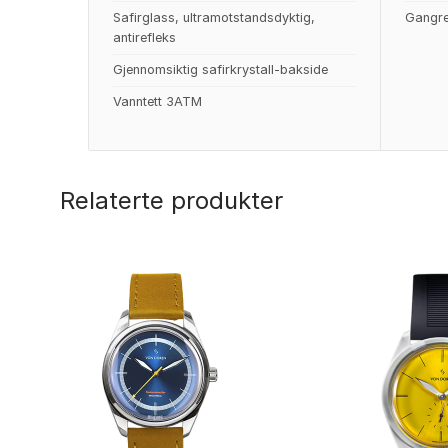
Safirglass, ultramotstandsdyktig,
Gangre
antirefleks
Gjennomsiktig safirkrystall-bakside
Vanntett 3ATM
Relaterte produkter