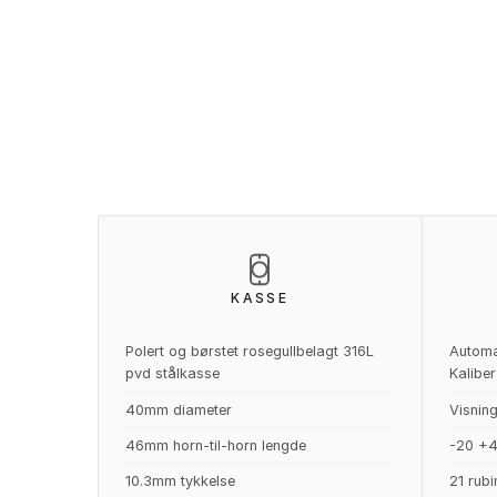
KASSE
Polert og børstet rosegullbelagt 316L
Automa
pvd stålkasse
Kalibe
40mm diameter
Visning
46mm horn-til-horn lengde
-20 +4
10.3mm tykkelse
21 rubi