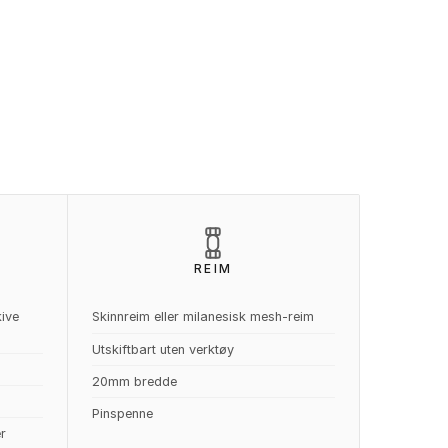
REIM
kive
Skinnreim eller milanesisk mesh-reim
Utskiftbart uten verktøy
20mm bredde
Pinspenne
r