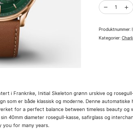
Charlie
Paris
INITIAL
Produktnummer:
-
Skeleton
Kategorier:
Charli
-
Rose
Gold
&
Green
antall
ert i Frankrike, Initial Skeleton grønn urskive og rosegul
sign som er både klassisk og moderne. Denne automatiske 
verket for a perfect balance between timeless beauty og
sin 40mm diameter rosegull-kasse, safirglass og interchan
y you for many years.