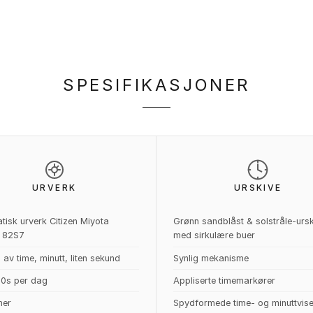
SPESIFIKASJONER
URVERK
URSKIVE
tisk urverk Citizen Miyota
Grønn sandblåst & solstråle-urs
r 82S7
med sirkulære buer
 av time, minutt, liten sekund
Synlig mekanisme
0s per dag
Appliserte timemarkører
ner
Spydformede time- og minuttvise