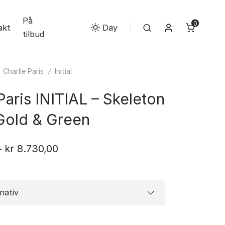
På
0
Min konto
akt
Search
Day
tilbud
/
Charlie Paris
/
Initial
Paris INITIAL – Skeleton
Gold & Green
Prisområde:
–
kr
8.730,00
kr 8.010,00
til
kr 8.730,00