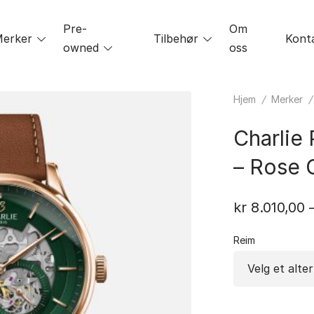
Pre-
Om
le
erker
Toggle
Tilbehør
Toggle
Kont
owned
Toggle
oss
menu
menu
menu
Hjem
/
Merker
Charlie 
– Rose 
kr
8.010,00
Reim