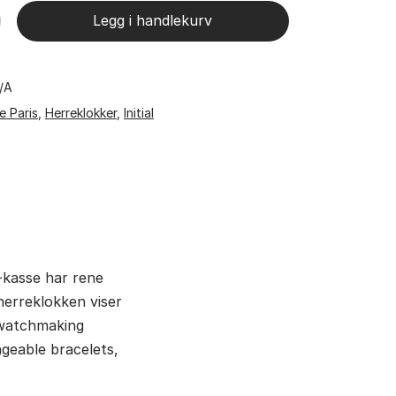
Legg i handlekurv
I/A
e Paris
,
Herreklokker
,
Initial
l-kasse har rene
herreklokken viser
 watchmaking
geable bracelets,