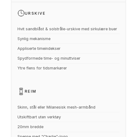
URSKIVE
Hvit sandblåst & solstråle-urskive med sirkulære buer
Synlig mekanisme
Appliserte timeindekser
Spydformede time- og minuttviser
Ytre flens for tidsmarkører
REIM
Skinn, stål eller Milanesisk mesh-armbånd
Utskiftbart uten verktøy
20mm bredde
Spenne med "Charlie"-logo.