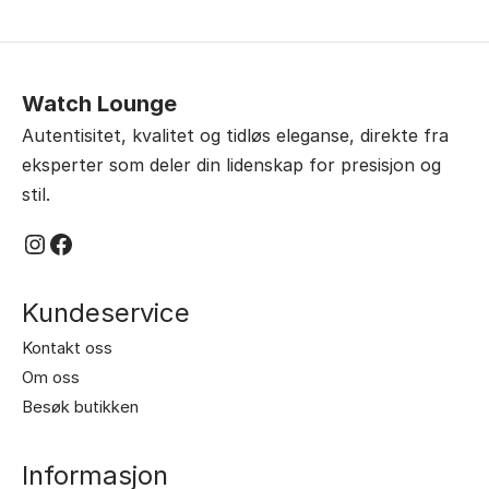
Dette
kr 11.610,00
Dette
kr 8.010,00
til
til
produktet
produktet
kr 12.330,00
kr 8.710,00
har
har
flere
flere
Watch Lounge
varianter.
varianter.
Autentisitet, kvalitet og tidløs eleganse, direkte fra
Alternativene
Alternativene
eksperter som deler din lidenskap for presisjon og
kan
kan
stil.
velges
velges
Instagram
Facebook
på
på
produktsiden
produktsiden
Kundeservice
Kontakt oss
Om oss
Besøk butikken
Informasjon