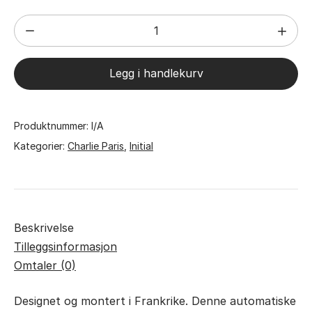
Charlie
Paris
INITIAL
Legg i handlekurv
-
Skeleton
-
Produktnummer:
I/A
White
Kategorier:
Charlie Paris
,
Initial
antall
Beskrivelse
Tilleggsinformasjon
Omtaler (0)
Designet og montert i Frankrike. Denne automatiske