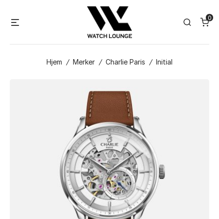
Skip
0
to
Menu
Search
content
Hjem
/
Merker
/
Charlie Paris
/
Initial