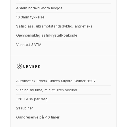
46mm horn-til-horn lengde
10.3mm tykkelse
Safirglass, ultramotstandsdyktig, antirefleks
Gjennomsiktig safirkrystall-bakside
Vanntett 3ATM
URVERK
Automatisk urverk Citizen Miyota Kaliber 82S7
Visning av time, minutt, liten sekund
-20 +40s per dag
21 rubiner
Gangreserve på 40 timer