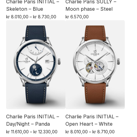
Charlie Paris INITIAL –
Charlie Paris SULLY –
Skeleton – Blue
Moon phase – Steel
Prisområde:
kr
8.010,00
–
kr
8.730,00
kr
6.570,00
Dette
kr 8.010,00
Dette
til
produktet
produktet
kr 8.730,00
har
har
flere
flere
varianter.
varianter.
Alternativene
Alternativene
kan
kan
velges
velges
på
på
produktsiden
produktsiden
Charlie Paris INITIAL –
Charlie Paris INITIAL –
Day/Night – Panda
Open Heart – White
Prisområde:
Prisområde
kr
11.610,00
–
kr
12.330,00
kr
8.010,00
–
kr
8.710,00