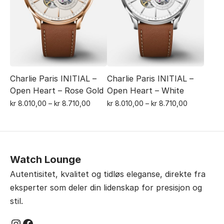
kan
kan
velges
velges
på
på
produktsiden
produktsiden
Charlie Paris INITIAL –
Charlie Paris INITIAL –
Open Heart – Rose Gold
Open Heart – White
Prisområde:
Prisområde
kr
8.010,00
–
kr
8.710,00
kr
8.010,00
–
kr
8.710,00
Dette
kr 8.010,00
Dette
kr 8.010,00
til
til
produktet
produktet
kr 8.710,00
kr 8.710,00
har
har
flere
flere
Watch Lounge
varianter.
varianter.
Autentisitet, kvalitet og tidløs eleganse, direkte fra
Alternativene
Alternativene
eksperter som deler din lidenskap for presisjon og
kan
kan
stil.
velges
velges
Instagram
Facebook
på
på