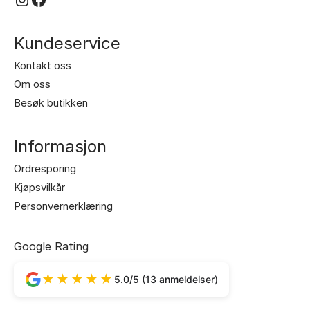
produktsiden
produktsiden
Kundeservice
Kontakt oss
Om oss
Besøk butikken
Informasjon
Ordresporing
Kjøpsvilkår
Personvernerklæring
Google Rating
★★★★★
5.0/5 (13 anmeldelser)