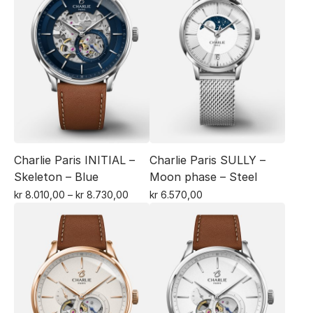
Charlie Paris INITIAL –
Charlie Paris SULLY –
Skeleton – Blue
Moon phase – Steel
Prisområde:
kr
8.010,00
–
kr
8.730,00
kr
6.570,00
Dette
kr 8.010,00
Dette
til
produktet
produktet
kr 8.730,00
har
har
flere
flere
varianter.
varianter.
Alternativene
Alternativene