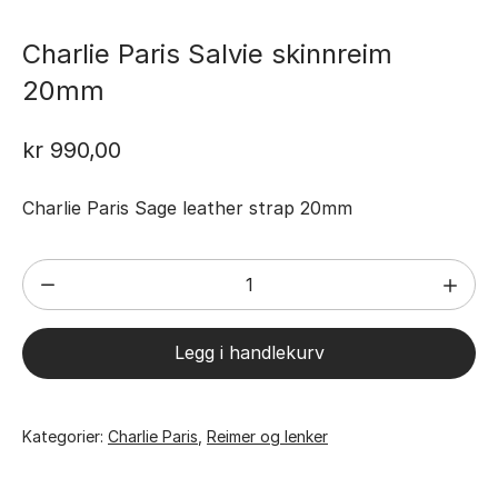
Charlie Paris Salvie skinnreim
20mm
kr
990,00
Charlie Paris Sage leather strap 20mm
Charlie
Paris
Salvie
Legg i handlekurv
skinnreim
20mm
antall
Kategorier:
Charlie Paris
,
Reimer og lenker