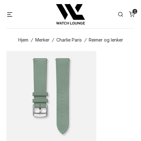
Skip
0
to
Menu
Search
content
Hjem
/
Merker
/
Charlie Paris
/
Reimer og lenker