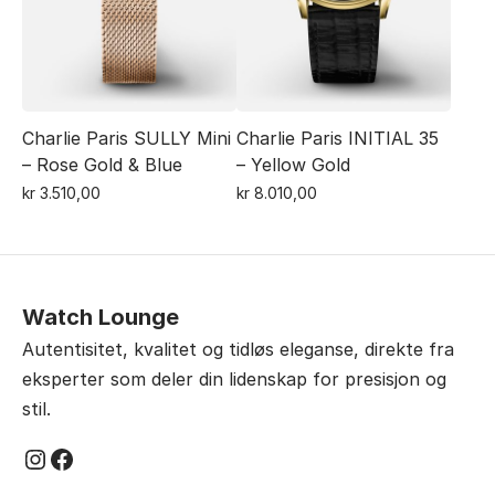
velges
på
på
produktsiden
produktsiden
Charlie Paris SULLY Mini
Charlie Paris INITIAL 35
– Rose Gold & Blue
– Yellow Gold
kr
3.510,00
kr
8.010,00
Watch Lounge
Autentisitet, kvalitet og tidløs eleganse, direkte fra
eksperter som deler din lidenskap for presisjon og
stil.
Instagram
Facebook