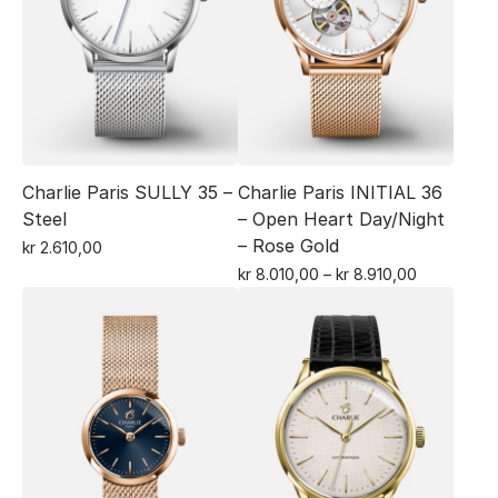
Charlie Paris SULLY 35 –
Charlie Paris INITIAL 36
Steel
– Open Heart Day/Night
– Rose Gold
kr
2.610,00
Dette
Prisområde
kr
8.010,00
–
kr
8.910,00
Dette
kr 8.010,00
produktet
til
produktet
har
kr 8.910,00
har
flere
flere
varianter.
varianter.
Alternativene
Alternativene
kan
kan
velges