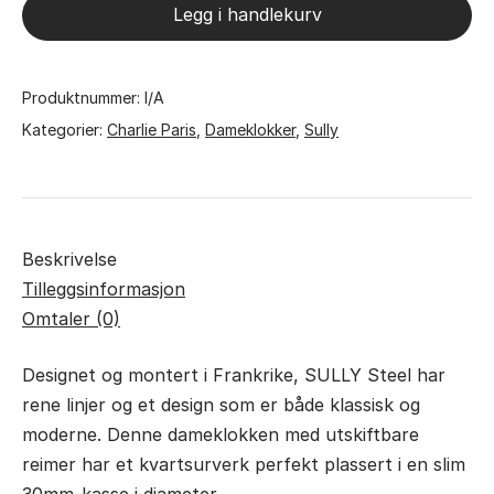
SULLY
Legg i handlekurv
-
Steel
&
Produktnummer:
I/A
Blue
Kategorier:
Charlie Paris
,
Dameklokker
,
Sully
antall
Beskrivelse
Tilleggsinformasjon
Omtaler (0)
Designet og montert i Frankrike, SULLY Steel har
rene linjer og et design som er både klassisk og
moderne. Denne dameklokken med utskiftbare
reimer har et kvartsurverk perfekt plassert i en slim