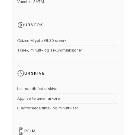
Vanntett 3ATM
URVERK
Citizen Miyota GL30 urverk
Time-, minutt- og sekundfunksjoner
URSKIVE
Lett sandblåst urskive
Appliserte timemarkører
Bladformede time- og minuttviser
REIM