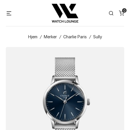
Skip
0
to
Menu
Search
content
Hjem
/
Merker
/
Charlie Paris
/
Sully