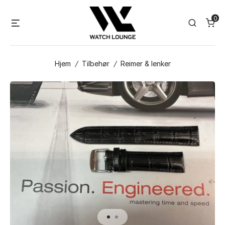
Skip
0
to
Menu
Search
content
Hjem
/
Tilbehør
/
Reimer & lenker