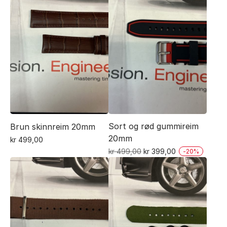
Sort og rød gummireim
Brun skinnreim 20mm
20mm
kr
499,00
Opprinnelig
Nåværende
kr
499,00
kr
399,00
-
20
%
pris
pris
var:
er:
kr 499,00.
kr 399,00.