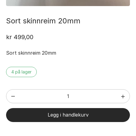
Sort skinnreim 20mm
kr
499,00
Sort skinnreim 20mm
4 på lager
Sort
skinnreim
20mm
Legg i handlekurv
antall