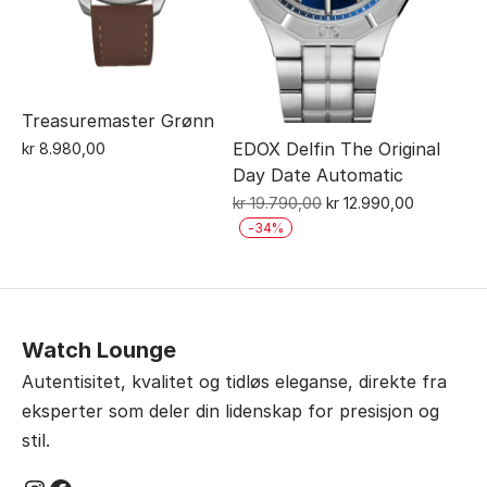
Treasuremaster Grønn
EDOX Delfin The Original
kr
8.980,00
Day Date Automatic
Opprinnelig
Nåværen
kr
19.790,00
kr
12.990,00
pris
pris
-
34
%
var:
er:
kr 19.790,00.
kr 12.990,
Watch Lounge
Autentisitet, kvalitet og tidløs eleganse, direkte fra
eksperter som deler din lidenskap for presisjon og
stil.