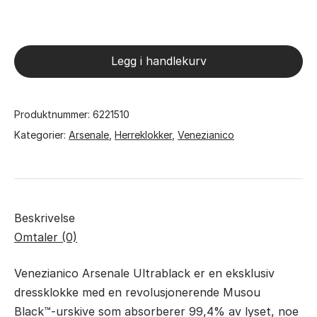
Venezianico
Arsenale
Ultrablack
Legg i handlekurv
antall
Produktnummer:
6221510
Kategorier:
Arsenale
,
Herreklokker
,
Venezianico
Beskrivelse
Omtaler (0)
Venezianico Arsenale Ultrablack er en eksklusiv
dressklokke med en revolusjonerende Musou
Black™-urskive som absorberer 99,4% av lyset, noe