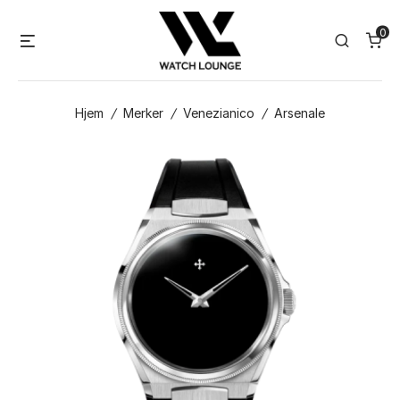
Skip
0
to
Menu
Search
content
Hjem
/
Merker
/
Venezianico
/
Arsenale