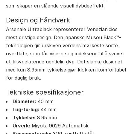
som skaper en slående visuell dybdeeffekt.
Design og håndverk
Arsenale Ultrablack representerer Venezianicios
mest dristige design. Den japanske Musou Black™-
teknologien gir urskiven verdens mørkeste sorte
overflate, som får viserne og indeksene til å sveve i
et tilsynelatende uendelig dyp. Det slanke designet
med kun 8.95mm tykkelse gjør klokken komfortabel
for daglig bruk.
Tekniske spesifikasjoner
Diameter:
40 mm
Lug-to-lug:
44 mm
Tykkelse:
8.95 mm
Urverk:
Miyota 9029 Automatisk
Kassemateriale:
316L rustfritt stål