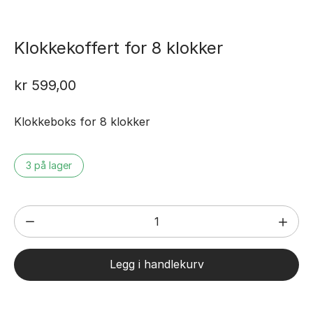
Klokkekoffert for 8 klokker
kr
599,00
Klokkeboks for 8 klokker
3 på lager
Klokkekoffert
for
8
Legg i handlekurv
klokker
antall