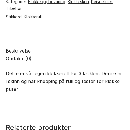
Sort
Kategorier:
Klokkeoppbevaring
,
Klokkeskrin
,
Reiseetuier
,
antall
Tilbehør
Stikkord:
Klokkerull
Beskrivelse
Omtaler (0)
Dette er vår egen klokkerull for 3 klokker. Denne er
i skinn og har knepping på rull og fester for klokke
puter
Relaterte produkter