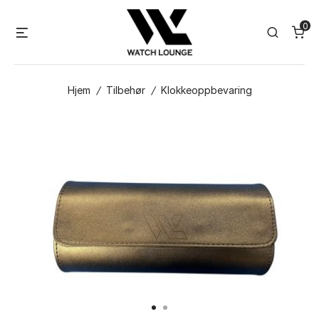
Skip
0
to
Menu
Search
content
Hjem
/
Tilbehør
/
Klokkeoppbevaring