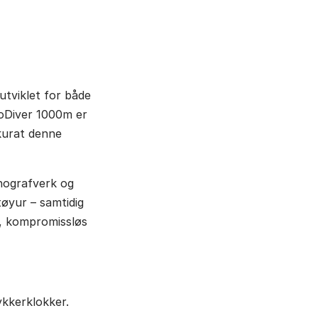
utviklet for både
roDiver 1000m er
kkurat denne
nografverk og
øyur – samtidig
å, kompromissløs
ykkerklokker.