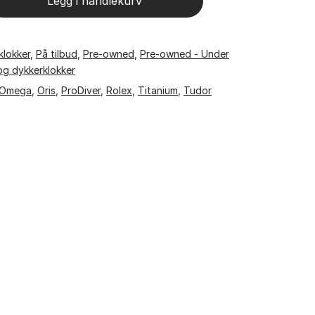
Legg i handlekurv
klokker
,
På tilbud
,
Pre-owned
,
Pre-owned - Under
og dykkerklokker
Omega
,
Oris
,
ProDiver
,
Rolex
,
Titanium
,
Tudor