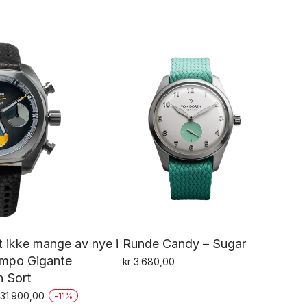
 ikke mange av nye i
Runde Candy – Sugar
empo Gigante
kr
3.680,00
 Sort
prinnelig
Nåværende
31.900,00
-
11
%