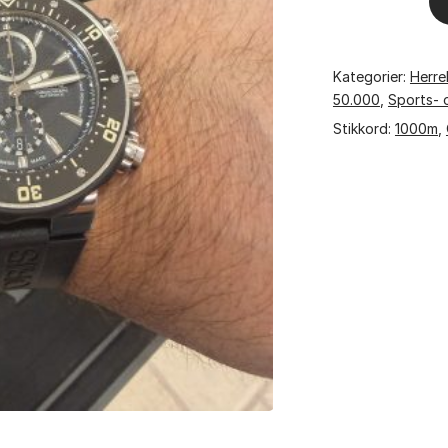
ProDiver
1000m
Kategorier:
Herre
Titanium
50.000
,
Sports- 
antall
Stikkord:
1000m
,