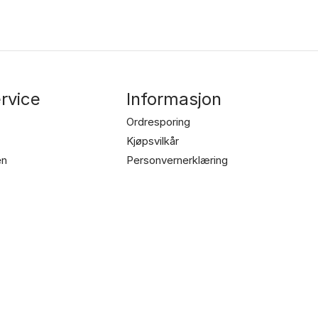
pris
pris
var:
er:
kr 19.790,00.
kr 12.990,00.
rvice
Informasjon
Ordresporing
Kjøpsvilkår
en
Personvernerklæring