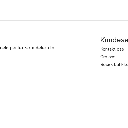
is
pris
r:
er:
 35.900,00.
kr 31.900,00.
Kundese
ra eksperter som deler din
Kontakt oss
Om oss
Besøk butikk