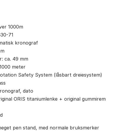
iver 1000m
630-71
matisk kronograf
um
r: ca. 49 mm
 1000 meter
otation Safety System (låsbart dreiesystem)
ass
ronograf, dato
iginal ORIS titaniumlenke + original gummirem
ld
 meget pen stand, med normale bruksmerker