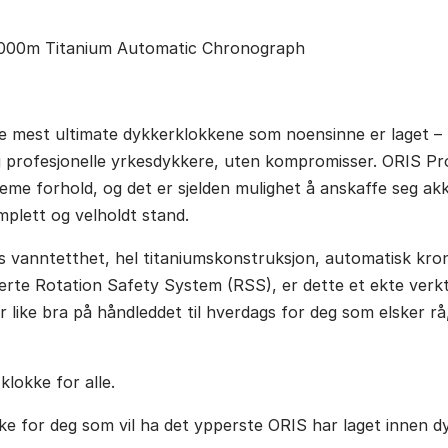
1000m Titanium Automatic Chronograph
e mest ultimate dykkerklokkene som noensinne er laget – 
og profesjonelle yrkesdykkere, uten kompromisser. ORIS P
eme forhold, og det er sjelden mulighet å anskaffe seg a
mplett og velholdt stand.
 vanntetthet, hel titaniumskonstruksjon, automatisk kro
erte Rotation Safety System (RSS), er dette et ekte verkt
 like bra på håndleddet til hverdags for deg som elsker r
klokke for alle.
ke for deg som vil ha det ypperste ORIS har laget innen d