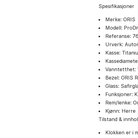
Spesifikasjoner
Merke: ORIS
Modell: ProD
Referanse: 7
Urverk: Auto
Kasse: Titani
Kassediamete
Vanntetthet:
Bezel: ORIS R
Glass: Safirgl
Funksjoner: K
Rem/lenke: Or
Kjønn: Herre
Tilstand & innho
Klokken er i