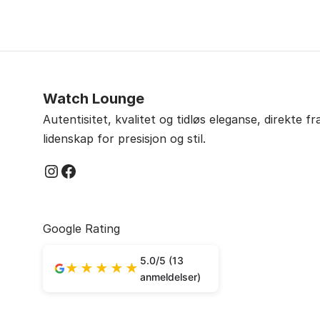
pr
pris
pris
va
var:
er:
kr
kr 19.790,00.
kr 12.990,00.
Watch Lounge
Autentisitet, kvalitet og tidløs eleganse, direkte f
lidenskap for presisjon og stil.
Instagram
Facebook
Google Rating
5.0/5 (13
★★★★★
anmeldelser)