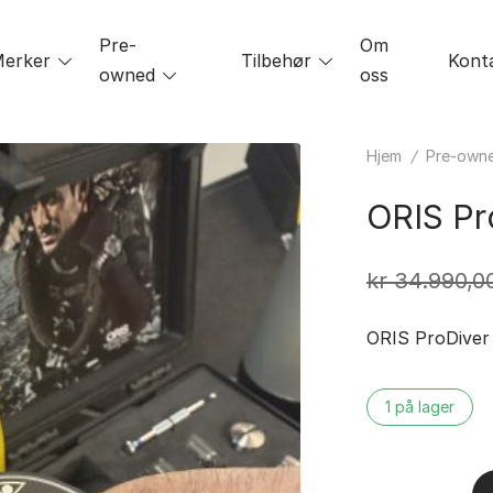
Pre-
Om
le
erker
Toggle
Tilbehør
Toggle
Kont
owned
Toggle
oss
menu
menu
menu
Hjem
/
Pre-own
ORIS Pr
kr
34.990,0
ORIS ProDiver
1 på lager
ORIS