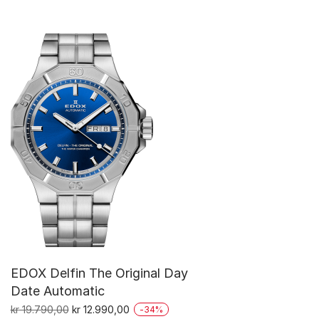
EDOX Delfin The Original Day
Date Automatic
Opprinnelig
Nåværende
kr
19.790,00
kr
12.990,00
-
34
%