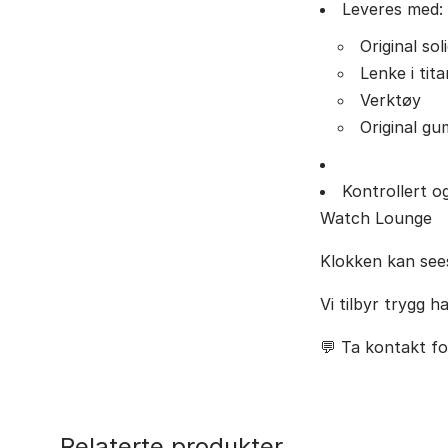
Leveres med:
Original so
Lenke i tit
Verktøy
Original g
Kontrollert o
Watch Lounge
Klokken kan sees
Vi tilbyr trygg h
💬 Ta kontakt for
Relaterte produkter