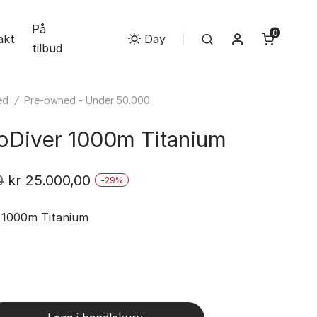
På
0
Min konto
akt
Search
Day
tilbud
ed
/
Pre-owned - Under 50.000
oDiver 1000m Titanium
Opprinnelig
Nåværende
0
kr
25.000,00
-
29
%
pris
pris
 1000m Titanium
var:
er:
kr 34.990,00.
kr 25.000,00.