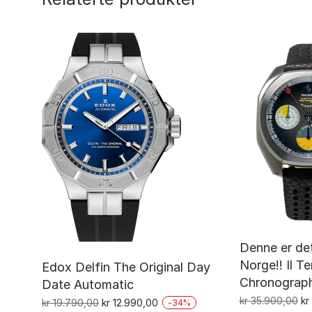
Denne er det
Norge!! Il T
Edox Delfin The Original Day
Chronograph
Date Automatic
Op
kr
35.900,00
kr
Opprinnelig
Nåværende
kr
19.790,00
kr
12.990,00
-
34
%