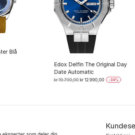
ter Blå
Edox Delfin The Original Day
Date Automatic
Opprinnelig
Nåværende
kr
19.790,00
kr
12.990,00
-
34
%
pris
pris
var:
er:
kr 19.790,00.
kr 12.990,00.
Kundese
ra eksperter som deler din