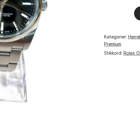
Helgetilbud!!!
Rolex
114200
Kategorier:
Herre
OP
Premium
2019
Stikkord:
Rolex 
antall