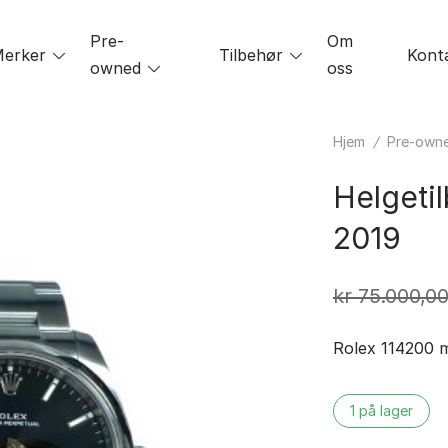
Pre-
Om
le
erker
Toggle
Tilbehør
Toggle
Kont
owned
Toggle
oss
menu
menu
menu
Hjem
/
Pre-own
Helgeti
2019
kr
75.000,0
Rolex 114200 
1 på lager