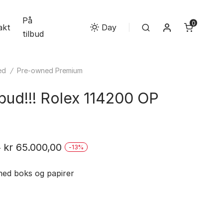
På
0
Min konto
akt
Search
Day
tilbud
ed
/
Pre-owned Premium
lbud!!! Rolex 114200 OP
Opprinnelig
Nåværende
0
kr
65.000,00
-
13
%
pris
pris
med boks og papirer
var:
er:
kr 75.000,00.
kr 65.000,00.